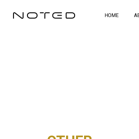
HOME
A
PORTRAIT
RKS
WORKS
MEK GROUP
日本ピーマッ

会社 様
WEDDING