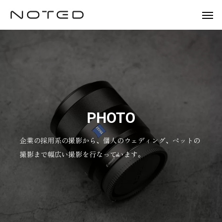
P
T
F
WORKS
WORKS
WORKS
WORKS
WORKS
O
R
O
R
A
O
株
日
アゼ
日
T
V
D
式
本
リー
成
PHOTO
R
E
W
B
O
会
ピ
グル
株
A
L
E
A
T
社
ー
ープ
式
I
企業の採用系の撮影から、個人のウェディング、ペットの
D
B
H
T
M
マ
（社
会
D
Y
E
撮影まで幅広い撮影を行なっています。
I
R
E
ッ
会福
社
N
K
ク
祉法
様
G
G
株
人江
R
式
寿
O
会
会）