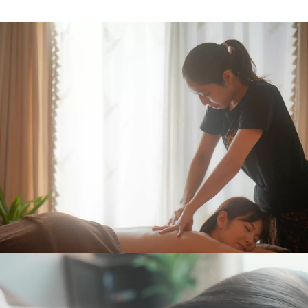
U
社
様
P
様
様