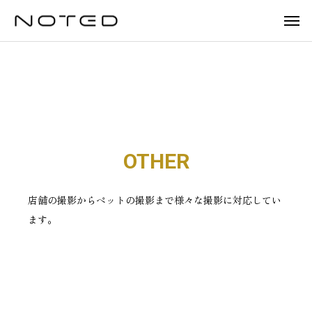
P
T
F
ORKS
WORKS
WORKS
WORKS
WORKS
O
R
O
R
A
O
株
日
アゼ
日
T
V
D
式
本
OTHER
リー
成
R
E
W
B
O
会
ピ
グル
株
A
L
E
A
T
社
ー
ープ
式
I
D
B
H
店舗の撮影からペットの撮影まで様々な撮影に対応してい
T
M
マ
（社
会
D
Y
E
ます。
I
R
E
ッ
会福
社
N
K
ク
祉法
様
G
G
株
人江
R
式
寿
O
会
会）